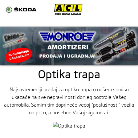
Mai
Menu
men
O ACL-u
Auto servis
Sertifikati
Optika trapa
Autodelovi
Najsavremeniji uređaj za optiku trapa u našem servisu
Kontakt
ukazaće na sve nepravilnosti donjeg postroja Vašeg
automobila. Samim tim doprineće većoj "poslušnosti" vozila
na putu, a posebno Vašoj sigurnosti.